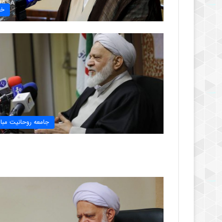
خب
جامعه روحانیت مبار