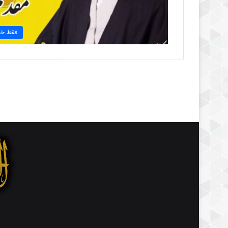
فقط خب