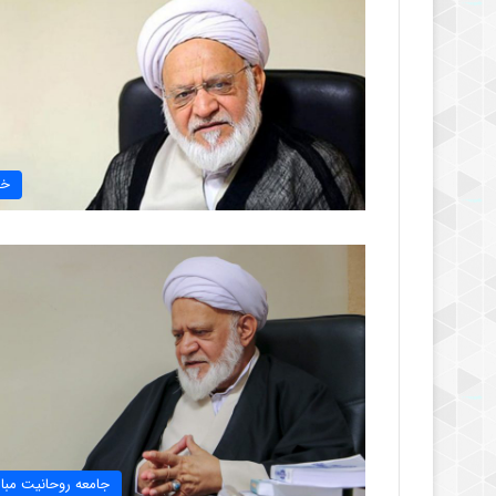
خب
جامعه روحانیت مبار