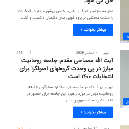
حل می شود.
نماینده مجلس خبرگان رهبری حضور پرشور مردم در انتخابات
را مشت محکمی بر یاوه گویی های دشمنان دانست و گفت:…
بیشتر بخوانید »
ز
دبیر
4 دسامبر 2020
0
193
آیت الله مصباحی مقدم: جامعه روحانیت
مبارز در پی وحدت گروههای اصولگرا برای
انتخابات ۱۴۰۰ است
تهران-ایرنا- «غلامرضا مصباحی مقدم» سخنگوی جامعه
روحانیت مبارز در مورد راهبرد این جامعه برای حضور در
انتخابات ریاست جمهوری سال…
ز
بیشتر بخوانید »
دبیر
16 سپتامبر 2020
0
676