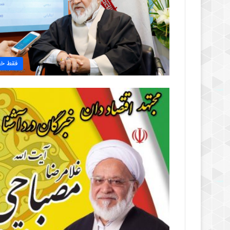
فقط خب