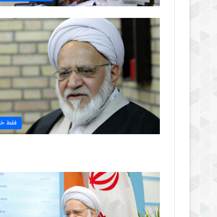
فقط خب