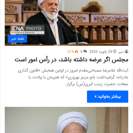
فقط خبر
دبیر
29 ژانویه 2020
0
574
مجلس اگر عرضه داشته باشد، در رأس امور است
آیت‌الله غلامرضا مصباحی‌مقدم امروز در اولین همایش «قانون‌ گذاری
مادرانه؛ گرامیداشت بانو مریم بهروزی» که هم‌زمان با ولادت با
سعادت حضرت زینب کبری(س) برگزار…
بیشتر بخوانید »