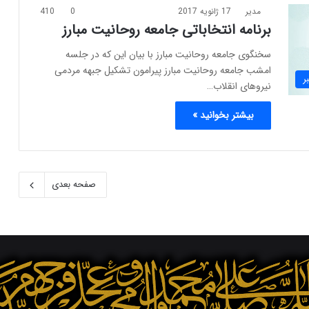
مدیر
17 ژانویه 2017
0
410
برنامه انتخاباتی جامعه روحانیت مبارز
سخنگوی جامعه روحانیت مبارز با بیان این که در جلسه
امشب جامعه روحانیت مبارز پیرامون تشکیل جبهه مردمی
ر
نیروهای انقلاب…
بیشتر بخوانید »
صفحه بعدی