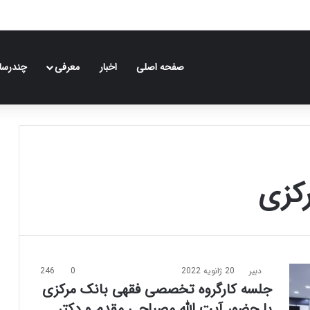
صفحه اصلی
اخبار
معرفی
چندرسان
کزی
دبیر
20 ژانویه 2022
0
246
جلسه کارگروه تخصصی فقهی بانک مرکزی
با حضور آیت الله مصباحی مقدم و دکتر