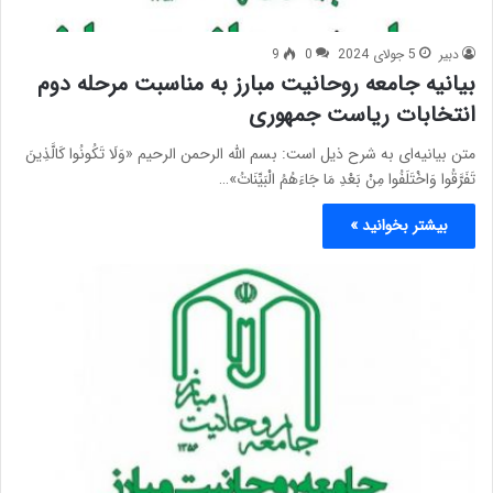
دبیر
5 جولای 2024
0
9
بیانیه جامعه روحانیت مبارز به مناسبت مرحله دوم
انتخابات ریاست جمهوری
متن بیانیه‌ای به شرح ذیل است: بسم الله الرحمن الرحیم «وَلَا تَكُونُوا كَالَّذِينَ
تَفَرَّقُوا وَاخْتَلَفُوا مِنْ بَعْدِ مَا جَاءَهُمُ الْبَيِّنَاتُ»…
بیشتر بخوانید »