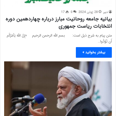
دبیر
28 ژوئن 2024
0
17
بیانیه جامعه روحانیت مبارز درباره چهاردهمین دوره
انتخابات ریاست جمهوری
متن پیام به شرح ذیل است: بسم الله الرحمن الرحیم «إِنَّ اللَّهَ يَأمُرُكُم
أَن تُؤَدُّوا…
بیشتر بخوانید »