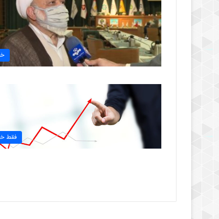
خب
فقط خب