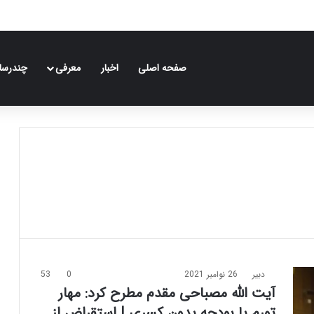
صفحه اصلی
اخبار
معرفی
چندرسان
دبیر
26 نوامبر 2021
0
53
آیت الله مصباحی مقدم مطرح کرد: مهار
تورم با بودجه بدون کسری | استقراض از