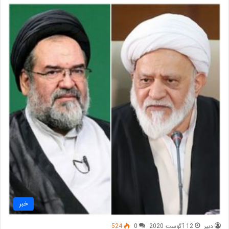
خبر
دبیر
12 آگوست 2020
0
524