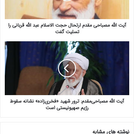
ه
م
ص
آیت الله مصباحی مقدم ارتحال حجت الاسلام عبد الله قربانی را
ب
ا
تسلیت گفت
ح
ی
آ
م
ی
ق
ت
د
ا
م
ل
ا
ل
ر
ه
ت
م
ح
ص
ا
آیت الله مصباحی‌مقدم: ترور شهید «فخری‌زاده» نشانه سقوط
ب
ل
ا
رژیم صهیونیستی است
ح
ح
ج
ی‌
ت
م
نوشته های مشابه
ا
ق