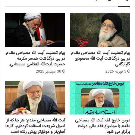
ل
د
ا
م
س
:
ل
ت
ا
ر
م
و
ع
ر
ب
ش
پیام تسلیت آیت الله مصباحی مقدم
پیام تسلیت آیت الله مصباحی مقدم
د
ه
در پی درگذشت آیت الله محمودی
در پی درگذشت همسر مکرمه
ا
ی
گلپایگانی
حضرت آیت‌الله العظمی سیستانی.
ل
د
5 فوریه 2026
30 سپتامبر 2025
ل
«
ه
ف
ق
خ
ر
ر
ب
ی‌
ا
ز
ن
ا
ی
د
درس خارج فقه آیت الله مصباحی
آیت الله مصباحی مقدم: هر جا که از
ر
ه
مقدم با موضوع فقه مالی دولت
اصول شریعت استفاده کرده‌ایم، کارها
ا
»
برگزار می شود.
آسان‌تر و موفق‌تر پیش رفته است.