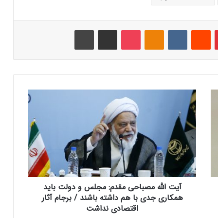
‫پین‌ترست
‫رددیت
‫VKontakte
‫Odnoklassniki
پاکت
اشتراک گذاری از طریق ایمیل
چاپ
آ
ی
ت
ا
ل
ل
ه
م
ص
آیت الله مصباحی مقدم: مجلس و دولت باید
ب
ا
همکاری جدی با هم داشته باشند / برجام آثار
ح
اقتصادی نداشت
ی