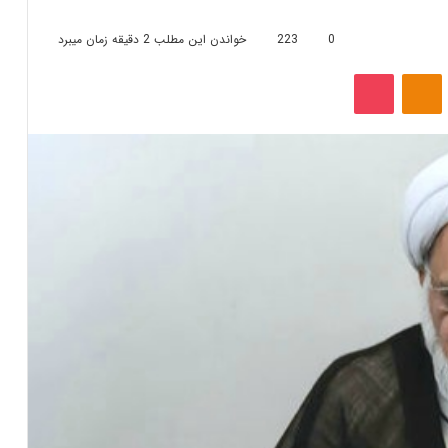
0
223
خواندن این مطلب 2 دقیقه زمان میبرد
‫VKonta
‫Odnoklassniki
پاکت