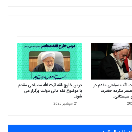
م
ق
د
م
:
م
ج
ل
س
و
د
و
ل
ت الله مصباحی مقدم در
درس خارج فقه آیت الله مصباحی مقدم
ت
مسر مکرمه حضرت
با موضوع فقه مالی دولت برگزار می
ب
ی سیستانی.
شود.
ا
21 سپتامبر 2025
ی
د
ه
م
ک