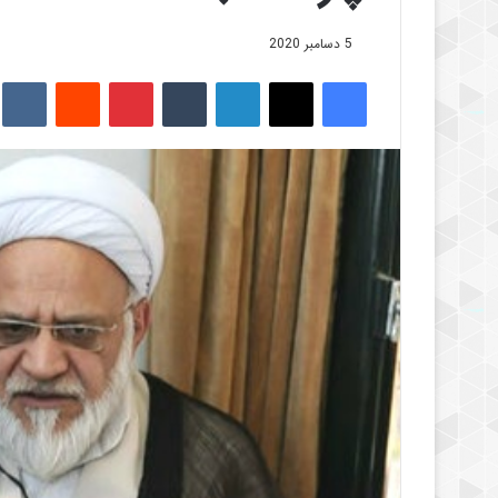
5 دسامبر 2020
فیس بوک
X
لینکدین
‫تامبلر
‫پین‌ترست
‫رددیت
kte