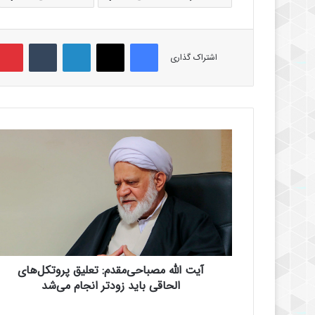
فیس بوک
X
لینکدین
‫تامبلر
اشتراک گذاری
آ
ی
ت
ا
ل
ل
ه
م
ص
آیت الله مصباحی‌مقدم: تعلیق پروتکل‌های
ب
ا
الحاقی باید زودتر انجام می‌شد
ح
ی‌