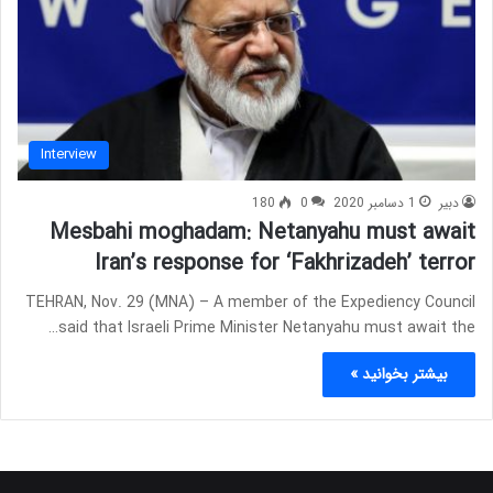
Interview
دبیر
1 دسامبر 2020
0
180
Mesbahi moghadam: Netanyahu must await
Iran’s response for ‘Fakhrizadeh’ terror
TEHRAN, Nov. 29 (MNA) – A member of the Expediency Council
said that Israeli Prime Minister Netanyahu must await the…
بیشتر بخوانید »