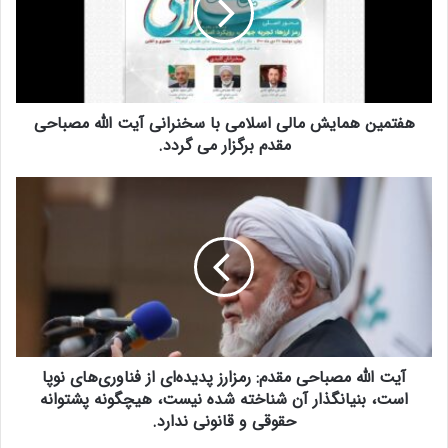
ی
ن
ه
م
ا
هفتمین همایش مالی اسلامی با سخنرانی آیت الله مصباحی
ی
ش
مقدم برگزار می گردد.
م
ا
آ
ل
ی
ی
ت
ا
ا
س
ل
ل
ل
ا
ه
م
م
ی
ص
ب
آیت الله مصباحی مقدم: رمزارز پدیده‌ای از فناوری‌های نوپا
ب
ا
ا
است، بنیانگذار آن شناخته شده نیست، هیچگونه پشتوانه
س
ح
حقوقی و قانونی ندارد.
خ
ی