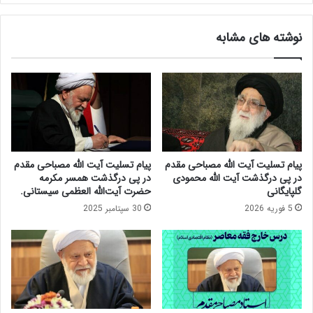
ن
م
ر
ق
نوشته های مشابه
ا
د
ن
م
ی
:
آ
ر
ی
م
ت
ز
ا
ا
ل
ر
ل
ز
پیام تسلیت آیت الله مصباحی مقدم
پیام تسلیت آیت الله مصباحی مقدم
ه
پ
در پی درگذشت آیت الله محمودی
در پی درگذشت همسر مکرمه
م
د
گلپایگانی
حضرت آیت‌الله العظمی سیستانی.
ص
ی
5 فوریه 2026
30 سپتامبر 2025
ب
د
ا
ه‌
ح
ا
ی
ی
م
ا
ق
ز
د
ف