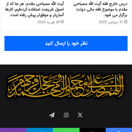
م
ن
درس خارج فقه آیت الله مصباحی
آیت الله مصباحی مقدم: هر جا که از
ب
ا
مقدم با موضوع فقه مالی دولت
اصول شریعت استفاده کرده‌ایم، کارها
ر
و
برگزار می شود.
آسان‌تر و موفق‌تر پیش رفته است.
گ
ر
21 سپتامبر 2025
28 فوریه 2025
ز
ی‌
ا
ه
ر
ا
نظر خود را ارسال کنید
م
ی
ی
ن
گ
و
ر
پ
د
ا
د
ا
.
س
ت
،
ب
ن
ی
X
اینستاگرام
تلگرام
ا
ن
گ