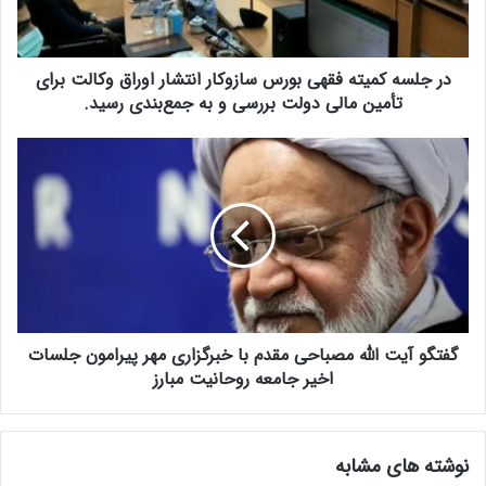
ک
م
ی
در جلسه کمیته فقهی بورس سازوکار انتشار اوراق وکالت برای
ت
ه
تأمین مالی دولت بررسی و به جمع‌بندی رسید.
ف
ق
گ
ه
ف
ی
ت
ب
گ
و
و
ر
آ
س
ی
س
ت
ا
ا
ز
گفتگو آیت الله مصباحی مقدم با خبرگزاری مهر پیرامون جلسات
ل
و
ل
اخیر جامعه روحانیت مبارز
ک
ه
ا
م
ر
ص
نوشته های مشابه
ا
ب