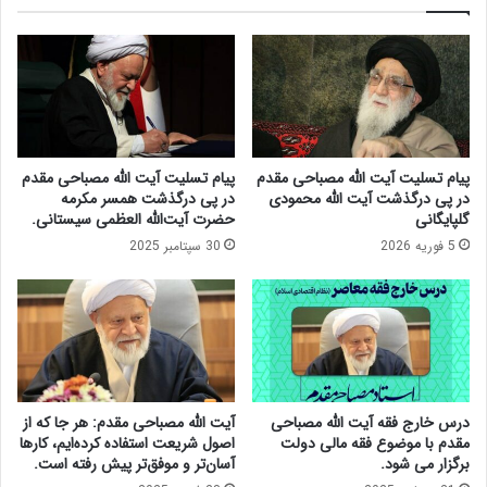
ن
ا
ت
ح
ش
ی
ا
م
ر
ق
ا
د
و
م
ر
ب
پیام تسلیت آیت الله مصباحی مقدم
پیام تسلیت آیت الله مصباحی مقدم
ا
ا
در پی درگذشت آیت الله محمودی
در پی درگذشت همسر مکرمه
ق
خ
گلپایگانی
حضرت آیت‌الله العظمی سیستانی.
و
ب
5 فوریه 2026
30 سپتامبر 2025
ک
ر
ا
گ
ل
ز
ت
ا
ب
ر
ر
ی
ا
م
ی
ه
درس خارج فقه آیت الله مصباحی
آیت الله مصباحی مقدم: هر جا که از
ت
ر
مقدم با موضوع فقه مالی دولت
اصول شریعت استفاده کرده‌ایم، کارها
أ
پ
برگزار می شود.
آسان‌تر و موفق‌تر پیش رفته است.
م
ی