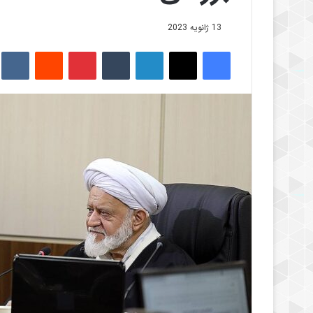
13 ژانویه 2023
فیس بوک
X
لینکدین
‫تامبلر
‫پین‌ترست
‫رددیت
kte