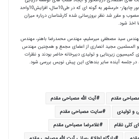
لیت های اقتصادی دریامحور و ایجاد قطب های توسعه دریایی
پیشران در سواحل، جزایر و پس کرانه ها، به ویژه در محور چابهار- خرمشهر به گونه ای که در طی10سال، افزایش10واحد
صوب و مقرر شد نظر بروزرسانی شده کارشناسان درباره میزان
 اخذ شود.
 مهندس سید مصطفی میرسلیم، مهندس محمدرضا باهنر، مهندس
م و المسلمین مجید انصاری از اعضای مجمع و همچنین مهندس
 کمیسیون زیربنایی و تولیدی دبیرخانه حاضر بودند و نظرات
شد در جلسه آینده سایر بندهای این پیش نویس بررسی شود.
 مصباحی مقدم
آیت الله مصباحی مقدم
 و تولیدی
سایت مصباحی مقدم
ی کلی نظام
غلامرضا مصباحی مقدم
قدم
پایگاه اطلاع رسانی آیت الله مصباحی مقدم