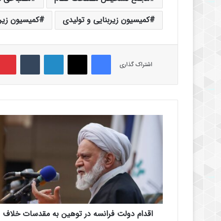
کمیسیون زیربنایی و تولیدی
کمیسیون زی
فیس بوک
X
لینکدین
‫تامبلر
اشتراک گذاری
ا
ق
د
ا
م
د
و
ل
ت
اقدام دولت فرانسه در توهین به مقدسات خلاف
ف