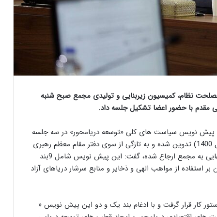
صلحت نظام، کمیسیون زیربنایی و تولیدی مجمع صبح شنبه
نکه پیش نویس سیاست های کلی «توسعه دریامحور» در سه جلسه
کمیسیون زیربنایی و تولیدی مجمع در دوره هشتم (سال 1400) تدوین شده و به تازگی از سوی دفتر مقام معظم رهبری
در اجرای بند یک اصل110 قانون اساسی برای بررسی نهایی به مجمع ارجاع شده، گفت: این پیش نویس شامل 9بند
 استفاده از مواهب الهی و ذخایر و منابع سرشار دریاهای آزاد
تور کار قرار گرفت و با ادغام بند یک و دو این پیش نویس «