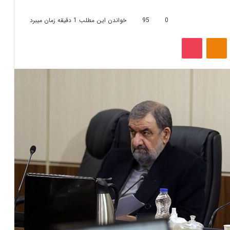
0
95
خواندن این مطلب 1 دقیقه زمان میبرد
‫VKonta
‫Odnoklassniki
پاکت