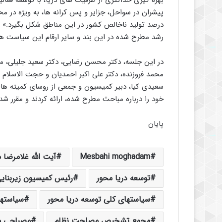
بهره گیری حداکثری از ظرفیت های دریا، با توسعه فعا
درصد تولید ناخالص کشور در این مناطق شکل بگیرد.» م
رشد مطرح شده در این بند و سایر ارقام این سیاست ها
در این جلسه، دکتر محسن رضایی، دکتر سعید جلیلی،
محمد فروزنده، دکتر علی اکبر احمدیان و حجت الاسلا
سعیدی کیا، دبیر کمیسیون و جمعی از روسای کمیته های
خود را درباره مباحث مطرح شده، ارائه کردند و مقرر 
پایان
Mesbahi moghadam
آیت الله غلامرضا
توسعه دریا محور
رئیس کمیسیون زیربنایی
سیاستهای کلی توسعه دریا محور
سیاستها
مجمع تشخیص مصلحت نظام
مصباحی م