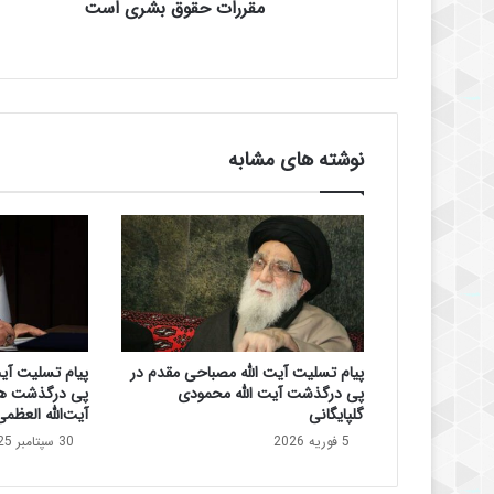
ر
مقررات حقوق بشری است
ا
ن
س
ه
د
ر
نوشته های مشابه
ت
و
ه
ی
ن
ب
ه
م
ق
پیام تسلیت آیت الله مصباحی مقدم در
پیام تسلیت آی
د
پی درگذشت آیت الله محمودی
پی درگذشت ه
س
گلپایگانی
آیت‌الله العظم
ا
5 فوریه 2026
30 سپتامبر 2025
ت
خ
ل