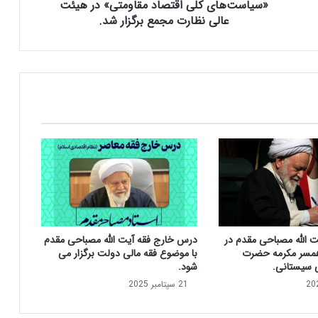
ر
«سیاست‌های کلی اقتصاد مقاومتی» در هیئت
ر
عالی نظارت مجمع برگزار شد.
س
ی
گ
ز
ا
ر
ش
ن
ظ
ا
ر
ت
ب
ر
ت الله مصباحی مقدم در
درس خارج فقه آیت الله مصباحی مقدم
ا
مسر مکرمه حضرت
با موضوع فقه مالی دولت برگزار می
ج
ی سیستانی.
شود.
ر
21 سپتامبر 2025
ا
ی
«