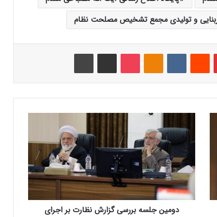
ربنایی و تولیدی مجمع تشخیص مصلحت نظام
‫پین‌ترست
‫رددیت
‫VKontakte
‫Odnoklassniki
پاکت
اشتراک گذاری از طریق ایمیل
چاپ
د
و
م
ی
ن
ج
ل
س
ه
دومین جلسه بررسی گزارش نظارت بر اجرای
ب