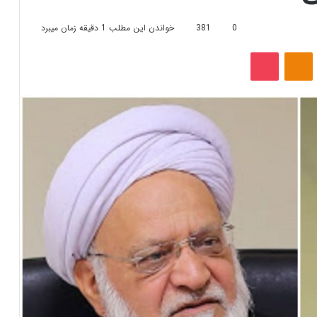
0
381
خواندن این مطلب 1 دقیقه زمان میبرد
‫VKonta
‫Odnoklassniki
پاکت