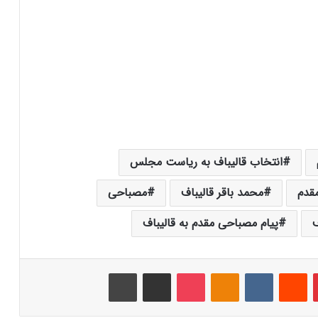
انتخاب قالیباف به ریاست مجلس
قدم
محمد باقر قالیباف
مصباحی
ف
پیام مصباحی مقدم به قالیباف
‫پین‌ترست
‫رددیت
‫VKontakte
‫Odnoklassniki
پاکت
اشتراک گذاری از طریق ایمیل
چاپ