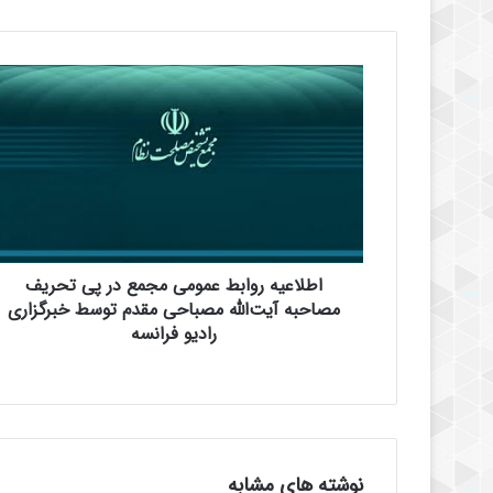
ا
ط
ل
ا
ع
ی
ه
ر
و
اطلاعیه روابط عمومی مجمع در پی تحریف
ا
ب
مصاحبه آیت‌الله مصباحی مقدم توسط خبرگزاری
ط
رادیو فرانسه
ع
م
و
م
ی
م
نوشته های مشابه
ج