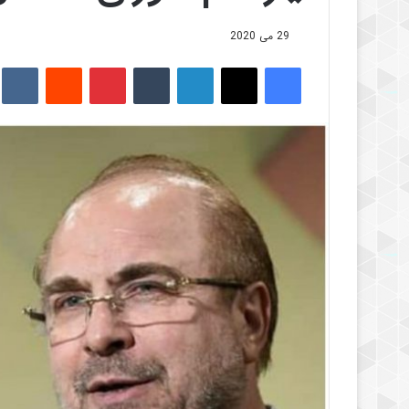
29 می 2020
فیس بوک
X
لینکدین
‫تامبلر
‫پین‌ترست
‫رددیت
kte