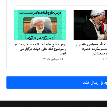
ا
ی
د
ه
ر
چ
ه
ز
ت الله مصباحی مقدم در
درس خارج فقه آیت الله مصباحی مقدم
و
مسر مکرمه حضرت
با موضوع فقه مالی دولت برگزار می
د
ی سیستانی.
شود.
ت
21 سپتامبر 2025
ر
س
ی
ا
س
 را ارسال کنید
ت‌
ه
ا
ی
ح