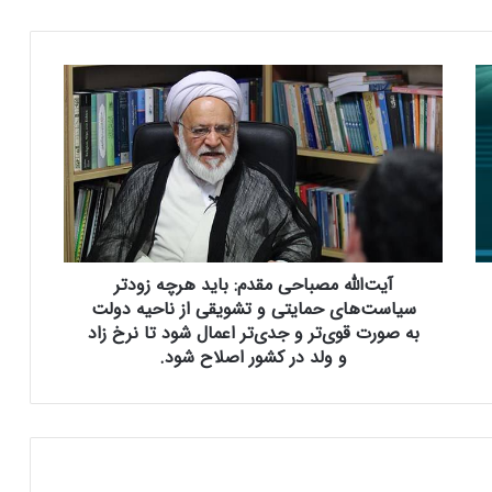
آ
ی
ت‌
ا
ل
ل
ه
م
ص
آیت‌الله مصباحی مقدم: باید هرچه زودتر
ب
ا
سیاست‌های حمایتی و تشویقی از ناحیه دولت
ح
به صورت قوی‌تر و جدی‌تر اعمال شود تا نرخ زاد
ی
و ولد در کشور اصلاح شود.
م
ق
د
م
:
ب