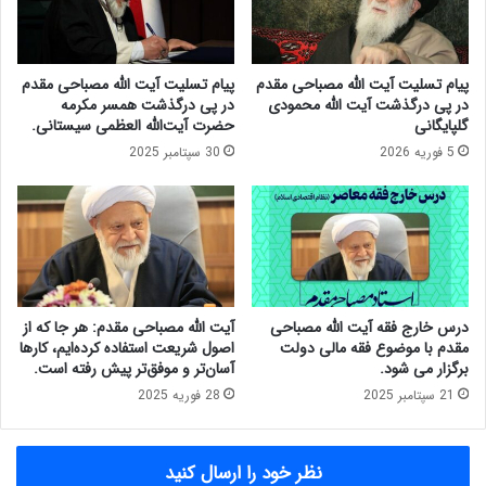
ی
گ
و
ف
چ
ت
ه
گ
پیام تسلیت آیت الله مصباحی مقدم
پیام تسلیت آیت الله مصباحی مقدم
ا
و
در پی درگذشت آیت الله محمودی
در پی درگذشت همسر مکرمه
ر
ب
گلپایگانی
حضرت آیت‌الله العظمی سیستانی.
م
ا
5 فوریه 2026
30 سپتامبر 2025
ی
ت
ن
ق
ک
ر
ن
ی
ف
ب
ر
:
ا
ک
ن
ش
درس خارج فقه آیت الله مصباحی
آیت الله مصباحی مقدم: هر جا که از
س
و
مقدم با موضوع فقه مالی دولت
اصول شریعت استفاده کرده‌ایم، کارها
و
ر
برگزار می شود.
آسان‌تر و موفق‌تر پیش رفته است.
ح
ه
21 سپتامبر 2025
28 فوریه 2025
د
ا
ت
ی
ا
ا
نظر خود را ارسال کنید
س
س