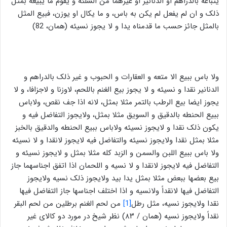
یتباعه بالدراهم او الدنانیر او غيرهما من السلئه و یقوم ما یبیعه بمثل
ذلک و ان لم یفعل لم یکن به باس، و ما یکال او یوزن، فبیع المثل
بالمثل جائز حسب ما قدمناه یدا و لا يجوز نسیئه (همان، 82)
ولا باس ببیع الا متعه و العقارات و الحبوب و غیر ذلک بالدراهم و
الدنانیر نقدا و نسیئه و لا یجوز بیع الغنم باللحم، لاوزنا و لاجزافا، و لا
یجوز ایضا بیع الرطب بالتمر مثلا بمثل، لانه اذا جف نقص، ولاباس
ببیع الحنطه بالدقیق و السویق مثلا بمثل، ولایجوز التفاضل فیه و
یکون ذلک نقدا و لایجوز نسیئه ولاباس ببیع الحنطه والدقیق بالخبز
مثلا بمثل نقدا ولایجوز نسیئه والتفاضل فیه لایجوز لانقدا و لا نسیئه
ولا باس ببیع اللبن والسمن و الزبد کله مثلا بمثل و لایجوز نسیئه و
التفاضل فیه لایجوز لانقدا و لا نسیه و اللحمان اذا اتفق اجناسهما جاز
بیع بعضها ببعض مثلا بمثل یدا بید ولایجوز ذلک نسیه ولایجوز
التفاضل فیها لانقداً ولانسیه و اذا اختلف اجناسها جاز التفاضل فیها
نقدا ولایجوز نسیه، مثل رطل
[1]
من لحم الغنم برطلین من لحم البقر
نقداً ولایجوز نسیه (همان / ۸۳) نظر شیخ در مورد دو کالای غیر