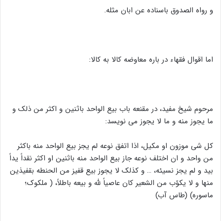
و رواه الصدوق باسناده عن ابان مثله.
اما اقوال فقهاء در باره معاوضه کالا به کالا:
مرحوم شیخ مفید، در مقنعه باب بیع الواحد باثنین و اکثر من ذلک و
ما یجوز منه و ما لا یجوز می نویسد:
کل شی موزون او مکیل، اذا اتفق نوعه لم یجز بیع الواحد منه باکثر
من واحد و ان اختلف نوعه جاز بیع الواحد منه باثنین او اکثر نقداً یداً
بید و لم یجز نسیئه، … و کذلک لا یجوز بیع قفیز من الحنطه بقفیذین
منها و لا یکوّب من الشعیر کان عاصیاً لله و بیعه باطلاً، ( ملکوک؛
ماسوره) (طاس آب)