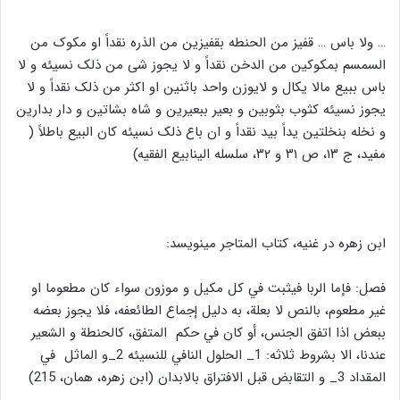
… ولا باس … قفیز من الحنطه بقفیزین من الذره نقداً او مکوک من
السمسم بمکوکین من الدخن نقداً و لا یجوز شی من ذلک نسیئه و لا
باس ببیع مالا یکال و لایوزن واحد باثنین او اکثر من ذلک نقداً و لا
یجوز نسیئه کثوب بثوبین و بعیر ببعیرین و شاه بشاتین و دار بدارین
و نخله بنخلتین یداً بید نقداً و ان باع ذلک نسیئه کان البیع باطلاً (
مفید، ج ۱۳، ص ۳۱ و ۳۲، سلسله الینابیع الفقیه)
ابن زهره در غنيه، كتاب المتاجر مينويسد:
فصل: فإما الربا فيثبت في كل مكيل و موزون سواء كان مطعوما او
غير مطعوم، بالنص لا بعلة، به دليل إجماع الطائعفه، فلا يجوز بعضه
ببعض اذا اتفق الجنس، أو كان في حكم المتفق، كالحنطة و الشعير
عندنا، الا بشروط ثلاثه: 1_ الحلول النافي للنسيئه 2_و الماثل في
المقداد 3_ و التقابض قبل الافتراق بالابدان (ابن زهره، همان، 215)