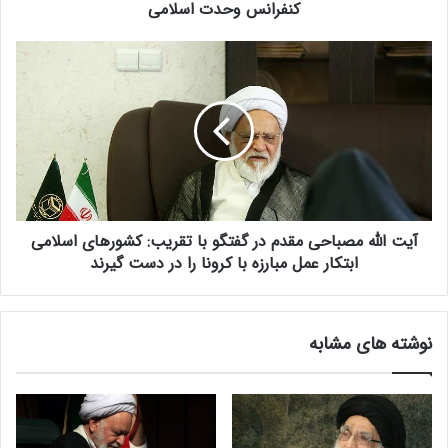
ی
کنفرانس وحدت اسلامی
آ
ی
آ
ت
ی
ا
ت
ل
ا
ل
ل
ه
ل
م
ه
ص
م
ب
ص
ا
آیت الله مصباحی مقدم در گفتگو با تقریب: کشورهای اسلامی
ب
ح
ا
ابتکار عمل مبارزه با کرونا را در دست گیرند
ی
ح
م
ی
ق
م
نوشته های مشابه
د
ق
م
د
د
م
ر
د
س
ر