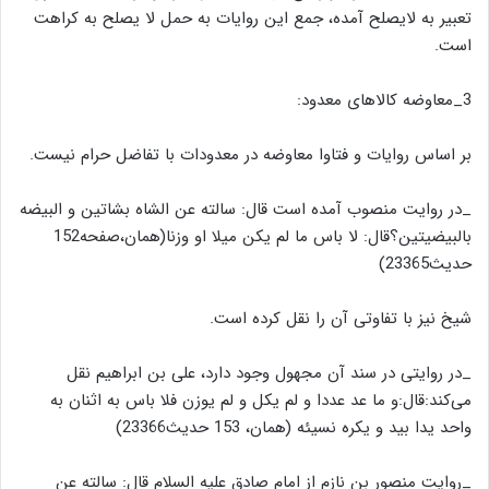
تعبیر به لایصلح آمده، جمع این روایات به حمل لا یصلح به کراهت
است.
3_معاوضه کالاهای معدود:
بر اساس روایات و فتاوا معاوضه در معدودات با تفاضل حرام نیست.
_در روایت منصوب آمده است قال: سالته عن الشاه بشاتین و البیضه
بالبیضیتین؟قال: لا باس ما لم یکن میلا او وزنا(همان،صفحه152
حدیث23365)
شیخ نیز با تفاوتی آن را نقل کرده است.
_در روایتی در سند آن مجهول وجود دارد، علی بن ابراهیم نقل
می‌کند:قال:و ما عد عددا و لم یکل و لم یوزن فلا باس به اثنان به
واحد یدا بید و یکره نسیئه (همان، 153 حدیث23366)
_روایت منصور بن نازم از امام صادق علیه السلام قال: سالته عن