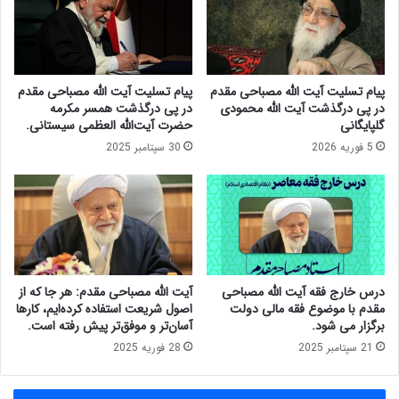
ل
ی‌
م
م
ی
ق
ه
د
ق
م
پیام تسلیت آیت الله مصباحی مقدم
پیام تسلیت آیت الله مصباحی مقدم
م
د
در پی درگذشت آیت الله محمودی
در پی درگذشت همسر مکرمه
ب
ر
گلپایگانی
حضرت آیت‌الله العظمی سیستانی.
ر
ر
5 فوریه 2026
30 سپتامبر 2025
ا
س
ی
ا
ا
ن
ن
ه
ت
م
خ
ل
ا
ی
ب
درس خارج فقه آیت الله مصباحی
آیت الله مصباحی مقدم: هر جا که از
ا
مقدم با موضوع فقه مالی دولت
اصول شریعت استفاده کرده‌ایم، کارها
ت
برگزار می شود.
آسان‌تر و موفق‌تر پیش رفته است.
م
21 سپتامبر 2025
28 فوریه 2025
ج
ل
س