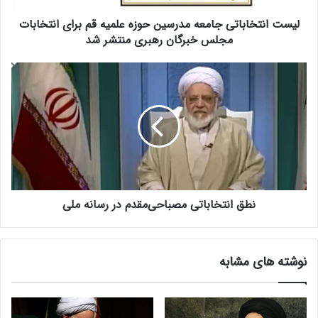
ا
لیست انتخاباتی جامعه مدرسین حوزه علمیه قم برای انتخابات
ب
ا
مجلس خبرگان رهبری منتشر شد
ت
ی
ن
ج
ط
ا
ق
م
ا
ع
ن
ه
ت
م
خ
د
ا
ر
ب
س
نطق انتخاباتی مصباحی‌مقدم در رسانه ملی
ا
ی
ت
ن
ی
ح
م
نوشته های مشابه
و
ص
ز
ب
ه
ا
ع
ح