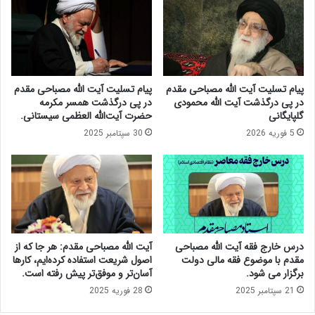
ی
ص
،
ا
ا
د
ج
،
ت
ع
م
ل
پیام تسلیت آیت الله مصباحی مقدم
پیام تسلیت آیت الله مصباحی مقدم
ا
م
در پی درگذشت آیت الله محمودی
در پی درگذشت همسر مکرمه
ع
ا
گلپایگانی
حضرت آیت‌الله العظمی سیستانی.
ی
ج
5 فوریه 2026
30 سپتامبر 2025
و
ت
ف
م
ر
ا
ه
ع
ن
ی
گ
و
ی
ت
ب
ح
درس خارج فقه آیت الله مصباحی
آیت الله مصباحی مقدم: هر جا که از
ا
ل
مقدم با موضوع فقه مالی دولت
اصول شریعت استفاده کرده‌ایم، کارها
خ
ی
برگزار می شود.
آسان‌تر و موفق‌تر پیش رفته است.
د
ل
21 سپتامبر 2025
28 فوریه 2025
م
ر
ت