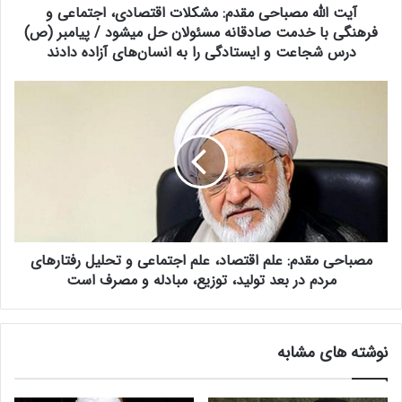
آیت الله مصباحی مقدم: مشکلات اقتصادی، اجتماعی و
ب
ا
فرهنگی با خدمت صادقانه مسئولان حل میشود / پیامبر (ص)
ح
درس شجاعت و ایستادگی را به انسان‌های آزاده دادند
ی
م
م
ق
ص
د
ب
م
ا
:
ح
م
ی
ش
م
ک
ق
ل
د
ا
مصباحی مقدم: علم اقتصاد، علم اجتماعی و تحلیل رفتارهای
م
ت
:
مردم در بعد تولید، توزیع، مبادله و مصرف است
ا
ع
ق
ل
ت
م
نوشته های مشابه
ص
ا
ا
ق
د
ت