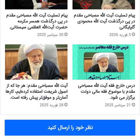
ع
م
ر
ز
پیام تسلیت آیت الله مصباحی مقدم
پیام تسلیت آیت الله مصباحی مقدم
ص
د
در پی درگذشت آیت الله محمودی
در پی درگذشت همسر مکرمه
ه
ه
گلپایگانی
حضرت آیت‌الله العظمی سیستانی.
ی
ا
5 فوریه 2026
30 سپتامبر 2025
ا
ب
ن
ا
ت
ی
خ
د
ا
م
ب
ر
ا
د
ت
م
درس خارج فقه آیت الله مصباحی
آیت الله مصباحی مقدم: هر جا که از
ب
ر
مقدم با موضوع فقه مالی دولت
اصول شریعت استفاده کرده‌ایم، کارها
ا
ا
برگزار می شود.
آسان‌تر و موفق‌تر پیش رفته است.
ش
ا
21 سپتامبر 2025
28 فوریه 2025
د
ق
،
ن
م
ا
نظر خود را ارسال کنید
ر
ع
د
ک