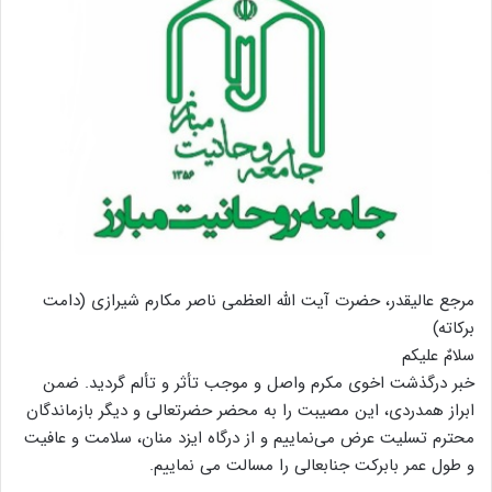
مرجع عالیقدر، حضرت آیت الله العظمی ناصر مکارم شیرازی (دامت
برکاته)
سلامٌ علیکم
خبر درگذشت اخوی مکرم واصل و موجب تأثر و تألم گردید. ضمن
ابراز همدردی، این مصیبت را به محضر حضرتعالی و دیگر بازماندگان
محترم تسلیت عرض می‌نماییم و از درگاه ایزد منان، سلامت و عافیت
و طول عمر بابرکت جنابعالی را مسالت می نماییم.