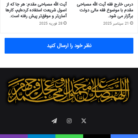
د
ه
درس خارج فقه آیت الله مصباحی
آیت الله مصباحی مقدم: هر جا که از
ا
ی
مقدم با موضوع فقه مالی دولت
اصول شریعت استفاده کرده‌ایم، کارها
خ
ئ
برگزار می شود.
آسان‌تر و موفق‌تر پیش رفته است.
ل
ت
21 سپتامبر 2025
28 فوریه 2025
ی
ع
و
ا
م
ل
نظر خود را ارسال کنید
ق
ی
ا
ن
و
ظ
م‌
ا
س
ر
ا
ت
ز
م
ی
ج
ا
م
ق
ع
ت
ت
ص
ش
X
اینستاگرام
تلگرام
ا
خ
د
ی
؛