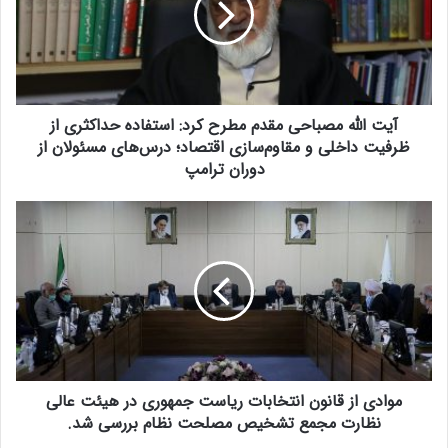
ل
ل
ه
م
ص
آیت الله مصباحی مقدم مطرح کرد: استفاده حداکثری از
ب
ا
ظرفیت داخلی و مقاوم‌سازی اقتصاد؛ درس‌های مسئولان از
ح
دوران ترامپ
ی
م
م
ق
و
د
ا
م
د
م
ی
ط
ا
ر
ز
ح
ق
ک
ا
ر
موادی از قانون انتخابات ریاست جمهوری در هیئت عالی
ن
د
و
نظارت مجمع تشخیص مصلحت نظام بررسی شد.
:
ن