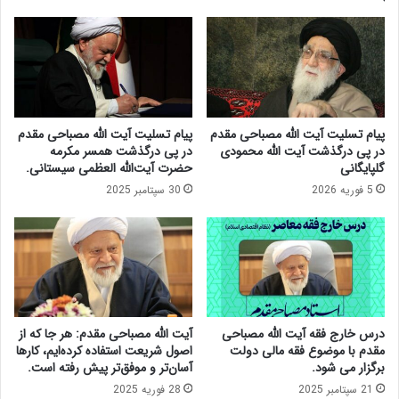
ذ
ظ
ا
ا
ر
م
ی
س
ب
ا
ا
ز
د
ب
پیام تسلیت آیت الله مصباحی مقدم
پیام تسلیت آیت الله مصباحی مقدم
و
ا
در پی درگذشت آیت الله محمودی
در پی درگذشت همسر مکرمه
ن
ح
گلپایگانی
حضرت آیت‌الله العظمی سیستانی.
و
ض
5 فوریه 2026
30 سپتامبر 2025
ع
و
و
ر
ا
آ
ح
ی
د
ت
د
ا
ر
ل
ج
ل
درس خارج فقه آیت الله مصباحی
آیت الله مصباحی مقدم: هر جا که از
ل
ه
مقدم با موضوع فقه مالی دولت
اصول شریعت استفاده کرده‌ایم، کارها
س
م
برگزار می شود.
آسان‌تر و موفق‌تر پیش رفته است.
ه
ص
21 سپتامبر 2025
28 فوریه 2025