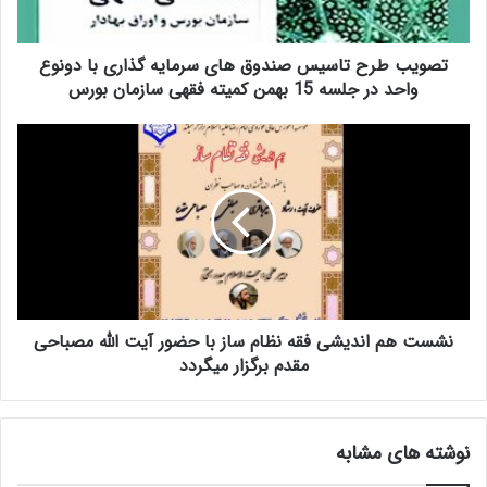
ح
ت
تصویب طرح تاسیس صندوق های سرمایه گذاری با دونوع
ا
س
واحد در جلسه 15 بهمن کمیته فقهی سازمان بورس
ی
س
ن
ص
ش
ن
س
د
ت
و
ه
ق
م
ه
ا
ا
ن
ی
د
س
نشست هم اندیشی فقه نظام ساز با حضور آیت الله مصباحی
ی
ر
ش
مقدم برگزار میگردد
م
ی
ا
ف
ی
ق
نوشته های مشابه
ه
ه
گ
ن