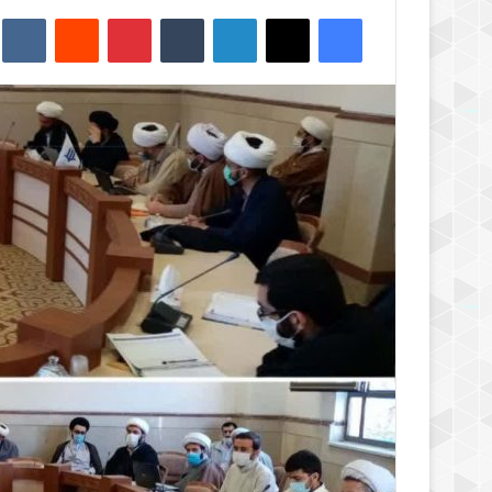
فیس بوک
X
لینکدین
‫تامبلر
‫پین‌ترست
‫رددیت
kte