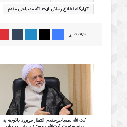
پایگاه اطلاع رسانی آیت الله مصباحی مقدم
فیس بوک
X
لینکدین
‫تامبلر
اشتراک گذاری
آ
ی
ت
ا
ل
ل
ه
م
ص
آیت الله مصباحی‌مقدم: انتظار می‌رود باتوجه به
ب
ا
بیان حضرت آیت‌الله سیستانی، پاپ در برابر