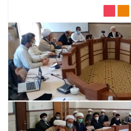
‫VKonta
‫Odnoklassniki
پاکت