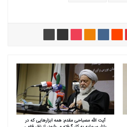
‫پین‌ترست
‫رددیت
‫VKontakte
‫Odnoklassniki
پاکت
اشتراک گذاری از طریق ایمیل
چاپ
آ
ی
ت
ا
ل
ل
ه
م
ص
آیت الله مصباحی مقدم: همه ابزار‌هایی که در
ب
ا
بازار سرمایه به کار گرفته می‌شود، از نظر فقهی