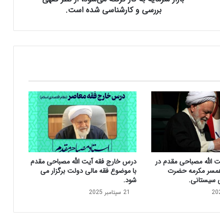
ح
بررسی و کارشناسی شده است.
ی
م
ق
د
م
:
ه
م
ه
ا
ب
ز
ا
ر‌
ت الله مصباحی مقدم در
درس خارج فقه آیت الله مصباحی مقدم
ه
مسر مکرمه حضرت
با موضوع فقه مالی دولت برگزار می
ا
ی سیستانی.
شود.
ی
21 سپتامبر 2025
ی
ک
ه