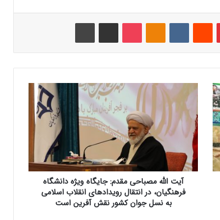
‫پین‌ترست
‫رددیت
‫VKontakte
‫Odnoklassniki
پاکت
اشتراک گذاری از طریق ایمیل
چاپ
آ
ی
ت
ا
ل
ل
ه
م
ص
آیت الله مصباحی مقدم: جایگاه ویژه دانشگاه
ب
ا
فرهنگیان، در انتقال رویدادهای انقلاب اسلامی
ح
به نسل جوان کشور نقش آفرین است
ی