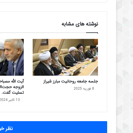
م
ق
د
م
نوشته های مشابه
:
ک
و
ت
ا
ه
ی
د
ر
جلسه جامعه روحانیت مبارز شیراز
آیت الله مصبا
ب
الزوجه حجت‌ال
ا
8 فوریه 2025
تسلیت گفت.
ز
13 اکتبر 2024
گ
و
ک
ر
د
نظر خود
ن