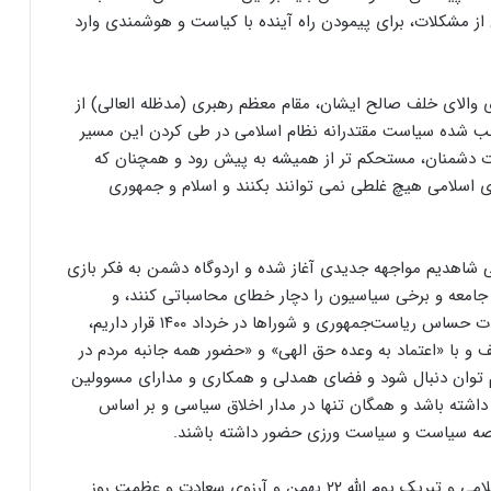
از مشکلات، برای پیمودن راه آینده با کیاست و هوشمندی وارد
ای والای خلف صالح ایشان، مقام معظم رهبری (مدظله العالی) از
وجب شده سیاست مقتدرانه نظام اسلامی در طی کردن این مسیر
غات دشمنان، مستحکم تر از همیشه به پیش رود و همچنان که
ری اسلامی هیچ غلطی نمی توانند بکنند و اسلام و جمهوری
 شاهدیم مواجهه جدیدی آغاز شده و اردوگاه دشمن به فکر بازی
 جامعه و برخی سیاسیون را دچار خطای محاسباتی کنند، و
همچنین با عنایت به اینکه در آستانه برگزاری دو انتخابات حساس ریاست‌جمهوری و شوراها در خرداد ۱۴۰۰ قرار داریم،
 با «اعتماد به وعده حق الهی» و «حضور همه جانبه مردم در
ام توان دنبال شود و فضای همدلی و همکاری و مدارای مسوولین
اشته باشد و همگان تنها در مدار اخلاق سیاسی و بر اساس
رصه سیاست و سیاست ورزی حضور داشته باشند.
جامعه روحانیت مبارز با گرامیداشت دهه فجر انقلاب اسلامی و تبریک یوم الله ۲۲ بهمن و آرزوی سعادت و عظمت روز