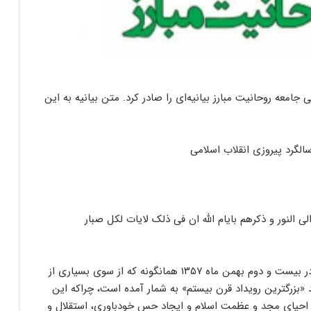
امعه روحانیت مبارز بیانیه‌ای را صادر کرد. متن بیانیه به این
الگرد پیروزی انقلاب اسلامی
ی النور و ذکرهم بایام الله ان فی ذلک لایات لکل صبار
پیروزی شکوهمند مبارزات و نهضت انقلابی ملت ایران در بیست و دوم بهمن ماه ۱۳۵۷ همانگونه که از سوی بسیاری از
 «بزرگترین رویداد قرن بیستم» به شمار آمده است، چراکه این
ا احیای مجد و عظمت اسلام و ایجاد حس خودباوری، استقلال و