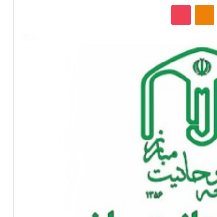
‫VKonta
‫Odnoklassniki
پاکت