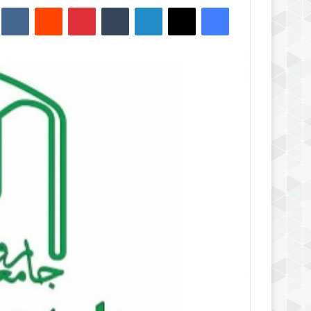
فیس بوک
X
لینکدین
‫تامبلر
‫پین‌ترست
‫رددیت
kte