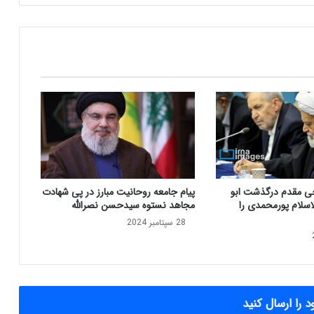
م
ق
د
م
:
ج
ا
ی
گ
ا
ه
و
ی
حی مقدم درگذشت ابو
پیام جامعه روحانیت مبارز در پی شهادت
ژ
اسلام پورمحمدی را
مجاهد نستوه سیدحسن نصرالله
ه
28 سپتامبر 2024
د
ا
ن
ش
گ
ا
 را ارسال کنید
ه