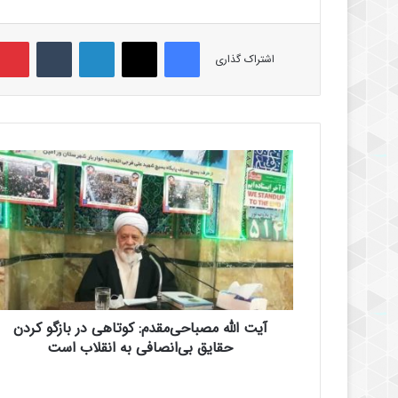
فیس بوک
X
لینکدین
‫تامبلر
اشتراک گذاری
آ
ی
ت
ا
ل
ل
ه
م
ص
آیت الله مصباحی‌مقدم: کوتاهی در بازگو کردن
ب
ا
حقایق بی‌انصافی به انقلاب است
ح
ی‌