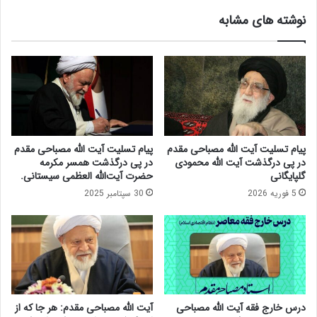
ق
ق
نوشته های مشابه
ه
د
ی
م
ب
ر
ا
ئ
ن
ی
ک
س
م
ش
ر
و
ک
ر
پیام تسلیت آیت الله مصباحی مقدم
پیام تسلیت آیت الله مصباحی مقدم
ز
ا
در پی درگذشت آیت الله محمودی
در پی درگذشت همسر مکرمه
ی
ی
گلپایگانی
حضرت آیت‌الله العظمی سیستانی.
ب
ف
5 فوریه 2026
30 سپتامبر 2025
ه
ق
م
ه
ر
ی
ا
ب
ه
ا
د
ن
ک
ک
ت
م
درس خارج فقه آیت الله مصباحی
آیت الله مصباحی مقدم: هر جا که از
ر