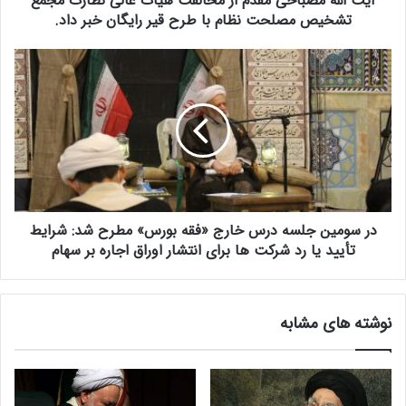
آیت الله مصباحی مقدم از مخالفت هیات عالی نظارت مجمع
ا
تشخیص مصلحت نظام با طرح قیر رایگان خبر داد.
ح
ی
د
م
ر
ق
س
د
و
م
م
ا
ی
ز
ن
م
ج
خ
ل
ا
در سومین جلسه درس خارج «فقه بورس» مطرح شد: شرایط
س
ل
ه
تأیید یا رد شرکت ها برای انتشار اوراق اجاره بر سهام
ف
د
ت
ر
ه
س
نوشته های مشابه
ی
خ
ا
ا
ت
ر
ع
ج
ا
«