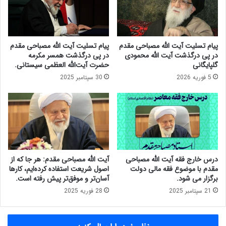
ل
ف
ی
ق
ن
ه
ظ
ب
پیام تسلیت آیت الله مصباحی مقدم
پیام تسلیت آیت الله مصباحی مقدم
ا
و
در پی درگذشت آیت الله محمودی
در پی درگذشت همسر مکرمه
ر
ر
گلپایگانی
حضرت آیت‌الله العظمی سیستانی.
ت
س
5 فوریه 2026
30 سپتامبر 2025
م
»
ج
م
م
ط
ع
ر
ت
ح
ش
ش
خ
د
ی
:
درس خارج فقه آیت الله مصباحی
آیت الله مصباحی مقدم: هر جا که از
ص
ش
مقدم با موضوع فقه مالی دولت
اصول شریعت استفاده کرده‌ایم، کارها
م
ر
برگزار می شود.
آسان‌تر و موفق‌تر پیش رفته است.
ص
ا
21 سپتامبر 2025
28 فوریه 2025
ل
ی
ح
ط
ت
ت