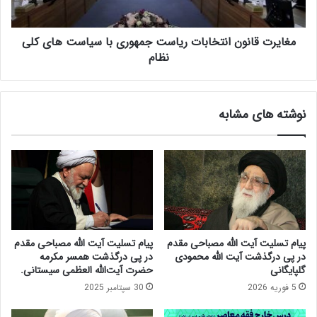
ط‌
ا
ک
ن
ش
مغایرت قانون انتخابات ریاست جمهوری با سیاست های کلی
و
ی‌
ن
نظام
و
ا
ت
ن
ق
ت
نوشته های مشابه
س
خ
ی
ا
م‌
ب
ب
ا
ن
ت
د
ر
ی‌
ی
ه
ا
ا
س
پیام تسلیت آیت الله مصباحی مقدم
پیام تسلیت آیت الله مصباحی مقدم
ی
ت
در پی درگذشت آیت الله محمودی
در پی درگذشت همسر مکرمه
س
ج
گلپایگانی
حضرت آیت‌الله العظمی سیستانی.
ی
م
5 فوریه 2026
30 سپتامبر 2025
ا
ه
س
و