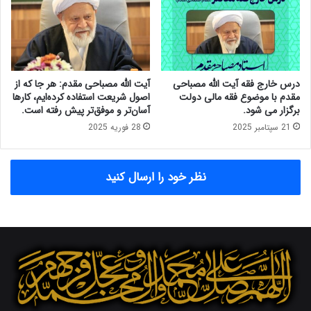
ی
ر
ن
ی
ب
ب
ا
ا
ی
س
د
ی
درس خارج فقه آیت الله مصباحی
آیت الله مصباحی مقدم: هر جا که از
م
ا
مقدم با موضوع فقه مالی دولت
اصول شریعت استفاده کرده‌ایم، کارها
ا
س
برگزار می شود.
آسان‌تر و موفق‌تر پیش رفته است.
ن
ت
21 سپتامبر 2025
28 فوریه 2025
ع
ه
و
ا
ح
ی
نظر خود را ارسال کنید
د
ک
ت
ل
و
ی
ا
ن
ن
ظ
س
ا
ج
م
ا
م