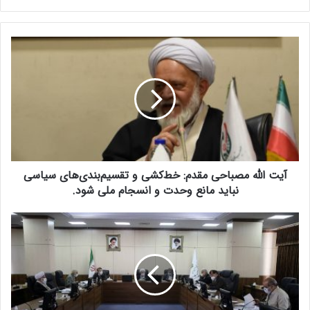
آ
ی
ت
ا
ل
ل
ه
م
ص
آیت الله مصباحی مقدم: خط‌کشی‌ و تقسیم‌بندی‌های سیاسی
ب
ا
نباید مانع وحدت و انسجام ملی شود.
ح
ی
م
م
غ
ق
ا
د
ی
م
ر
:
ت
خ
ق