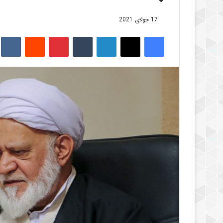
17 جولای 2021
فیس بوک
X
لینکدین
‫تامبلر
‫پین‌ترست
‫رددیت
kte