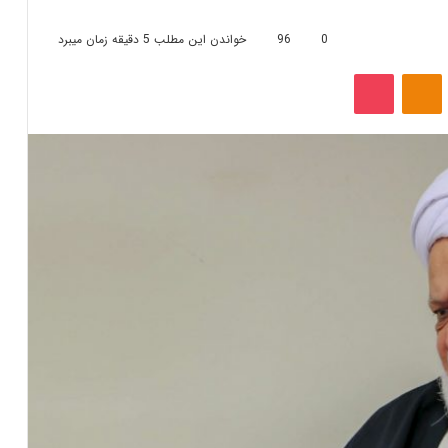
0
96
خواندن این مطلب 5 دقیقه زمان میبرد
‫VKonta
‫Odnoklassniki
پاکت