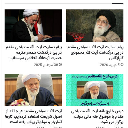
ق
د
ق
م
د
:
ر
ت
ی
غ
ا
ی
م
ی
ح
ر
پیام تسلیت آیت الله مصباحی مقدم
پیام تسلیت آیت الله مصباحی مقدم
و
ق
در پی درگذشت آیت الله محمودی
در پی درگذشت همسر مکرمه
ر
و
گلپایگانی
حضرت آیت‌الله العظمی سیستانی.
ش
ا
5 فوریه 2026
30 سپتامبر 2025
د
ن
ن
ی
ا
ن
ق
،
ت
ق
ص
د
ا
ر
د
ت
درس خارج فقه آیت الله مصباحی
آیت الله مصباحی مقدم: هر جا که از
ک
ت
مقدم با موضوع فقه مالی دولت
اصول شریعت استفاده کرده‌ایم، کارها
ش
ص
برگزار می شود.
آسان‌تر و موفق‌تر پیش رفته است.
و
م