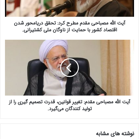
ه
م
ص
آیت الله مصباحی مقدم مطرح کرد: تحقق دریامحور شدن
ب
ا
اقتصاد کشور با حمایت از ناوگان ملی کشتیرانی.
ح
ی
آ
م
ی
ق
ت
د
ا
م
ل
م
ل
ط
ه
ر
م
ح
ص
ک
آیت الله مصباحی مقدم: تغییر قوانین، قدرت تصمیم گیری را از
ب
ر
ا
تولید کنندگان می‌گیرد.
د
ح
:
ی
ت
م
نوشته های مشابه
ح
ق