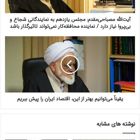
م
ص
آیت‌الله مصباحی‌مقدم: مجلس یازدهم به نمایندگانی شجاع و
ب
ا
بی‌پروا نیاز دارد / نماینده محافظه‌کار نمی‌تواند تاثیرگذار باشد
ح
ی‌
ی
م
ق
ق
ی
د
ن
م
اً
:
م
م
ی‌
ج
ت
ل
و
س
یقیناً می‌توانیم بهتر از این، اقتصاد ایران را پیش ببریم
ا
ی
ن
ا
ی
ز
م
نوشته های مشابه
د
ب
ه
ه
م
ت