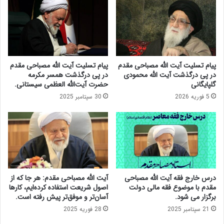
ب
ر
ه
ا
ن
ز
م
ا
ا
ی
ی
ن
پیام تسلیت آیت الله مصباحی مقدم
پیام تسلیت آیت الله مصباحی مقدم
ن
،
در پی درگذشت آیت الله محمودی
در پی درگذشت همسر مکرمه
د
ا
گلپایگانی
حضرت آیت‌الله العظمی سیستانی.
گ
ق
5 فوریه 2026
30 سپتامبر 2025
ا
ت
ن
ص
ی
ا
ش
د
ج
ا
ا
ی
ع
ر
و
ا
درس خارج فقه آیت الله مصباحی
آیت الله مصباحی مقدم: هر جا که از
ب
ن
مقدم با موضوع فقه مالی دولت
اصول شریعت استفاده کرده‌ایم، کارها
ی‌
ر
برگزار می شود.
آسان‌تر و موفق‌تر پیش رفته است.
پ
ا
21 سپتامبر 2025
28 فوریه 2025
ر
پ