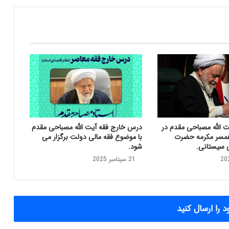
ق
د
م
:
م
ج
ل
س
ی
ا
ز
د
ت الله مصباحی مقدم در
درس خارج فقه آیت الله مصباحی مقدم
ه
مسر مکرمه حضرت
با موضوع فقه مالی دولت برگزار می
م
ی سیستانی.
شود.
ب
21 سپتامبر 2025
ه
ن
م
ا
ی
 را ارسال کنید
ن
د