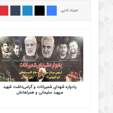
فیس بوک
X
لینکدین
‫تامبلر
اشتراک گذاری
ی
ا
د
و
ا
ر
ه
ش
ه
یادواره شهدای شمیرانات و گرامی‌داشت شهید
د
ا
سپهبد سلیمانی و همراهانش
ی
ش
م