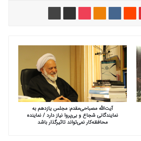
‫پین‌ترست
‫رددیت
‫VKontakte
‫Odnoklassniki
پاکت
اشتراک گذاری از طریق ایمیل
چاپ
آ
ی
ت‌
ا
ل
ل
ه
م
ص
آیت‌الله مصباحی‌مقدم: مجلس یازدهم به
ب
ا
نمایندگانی شجاع و بی‌پروا نیاز دارد / نماینده
ح
محافظه‌کار نمی‌تواند تاثیرگذار باشد
ی‌
م