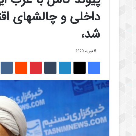
داخلی و چالشهای اق
شد،
5 فوریه 2020
فیس بوک
X
لینکدین
‫تامبلر
‫پین‌ترست
‫رددیت
kte