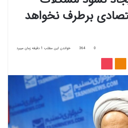
تصادی برطرف نخواهد
0
364
خواندن این مطلب 1 دقیقه زمان میبرد
‫VKonta
‫Odnoklassniki
پاکت