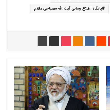
پایگاه اطلاع رسانی آیت الله مصباحی مقدم
‫پین‌ترست
‫رددیت
‫VKontakte
‫Odnoklassniki
پاکت
اشتراک گذاری از طریق ایمیل
چاپ
آ
ی
ت‌
ا
ل
ل
ه
م