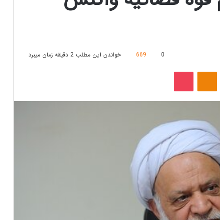
0
669
خواندن این مطلب 2 دقیقه زمان میبرد
‫VKonta
‫Odnoklassniki
پاکت