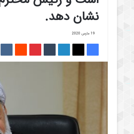
نشان دهد.
19 مارس 2020
فیس بوک
X
لینکدین
‫تامبلر
‫پین‌ترست
‫رددیت
kte