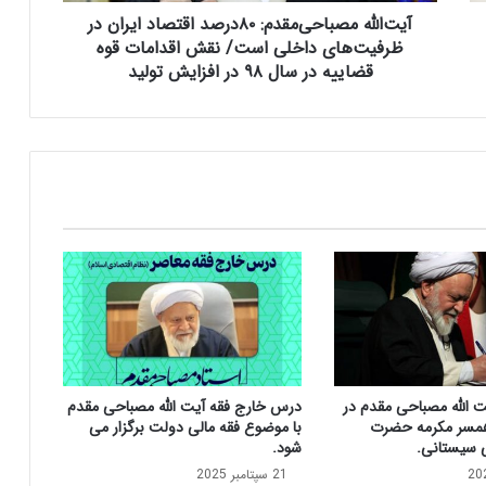
ص
آیت‌الله مصباحی‌مقدم: ۸۰درصد اقتصاد ایران در
ب
ا
ظرفیت‌های داخلی است/ نقش اقدامات قوه
ح
قضاییه در سال ۹۸ در افزایش تولید
ی‌
م
ق
د
م
:
۸
۰
د
ر
ص
د
ا
ق
ت الله مصباحی مقدم در
درس خارج فقه آیت الله مصباحی مقدم
ت
مسر مکرمه حضرت
با موضوع فقه مالی دولت برگزار می
ص
ی سیستانی.
شود.
ا
21 سپتامبر 2025
د