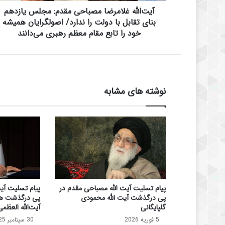
ل
آیت‌الله غلامرضا مصباحی‌ مقدم: مجلس یازدهم
ا
م
بنای تقابل با دولت را ندارد/ اصولگرایان همیشه
ر
خود را تابع مقام معظم رهبری می‌دانند
ض
ا
م
ص
ب
نوشته های مشابه
ا
ح
ی‌
م
ق
د
م
:
م
پیام تسلیت آیت الله مصباحی مقدم در
پیام تسلیت آی
ج
پی درگذشت آیت الله محمودی
پی درگذشت ه
ل
گلپایگانی
آیت‌الله العظم
س
5 فوریه 2026
30 سپتامبر 2025
ی