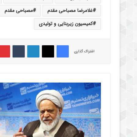
غلامرضا مصباحی مقدم
مصباحی مقدم
کمیسیون زیربنایی و تولیدی
فیس بوک
X
لینکدین
‫تامبلر
اشتراک گذاری
آ
ی
ت‌
ا
ل
ل
ه
غ