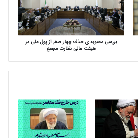
س
ی
م
ص
و
ب
بررسی مصوبه ی حذف چهار صفر از پول ملی در
ه
ی
هیئت عالی نظارت مجمع
ح
ذ
ف
چ
ه
ا
ر
ص
ف
ر
ا
ز
پ