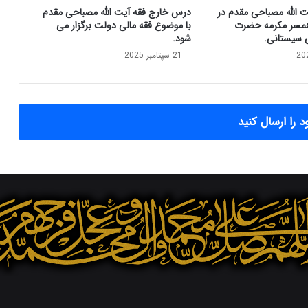
و
ت الله مصباحی مقدم در
درس خارج فقه آیت الله مصباحی مقدم
ل
مسر مکرمه حضرت
با موضوع فقه مالی دولت برگزار می
م
ی سیستانی.
شود.
ل
21 سپتامبر 2025
ی
د
ر
ه
ی
 را ارسال کنید
ئ
ت
ع
ا
ل
ی
ن
ظ
ا
ر
ت
م
X
اینستاگرام
تلگرام
ج