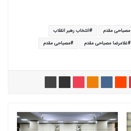
 مصباحی مقدم
انتخاب رهبر انقلاب
غلامرضا مصباحی مقدم
مصباحی مقدم
‫پین‌ترست
‫رددیت
‫VKontakte
‫Odnoklassniki
پاکت
اشتراک گذاری از طریق ایمیل
چاپ
ب
ر
ر