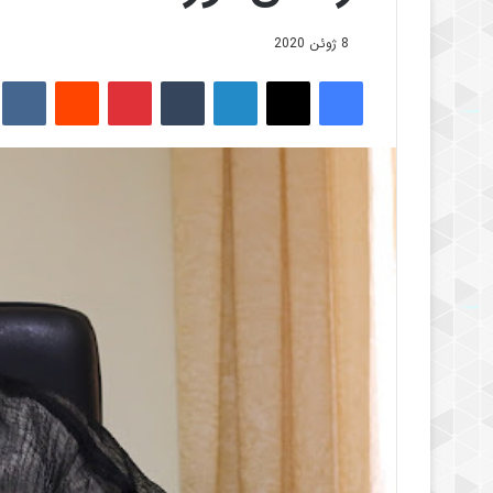
8 ژوئن 2020
فیس بوک
X
لینکدین
‫تامبلر
‫پین‌ترست
‫رددیت
kte