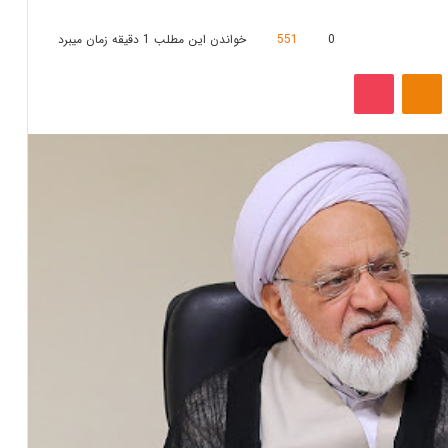
0
551
خواندن این مطلب 1 دقیقه زمان میبرد
‫VKonta
‫Odnoklassniki
پاکت