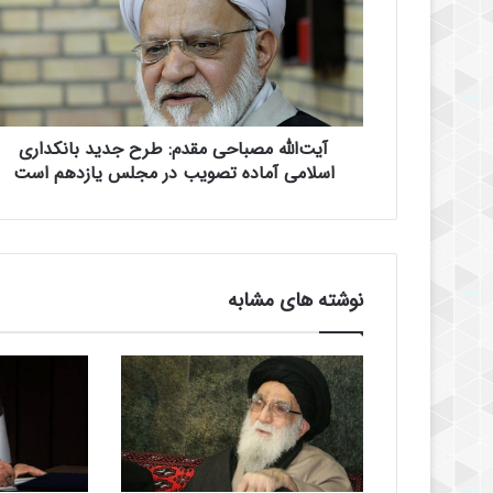
ا
ل
ل
ه
م
ص
آیت‌الله مصباحی مقدم: طرح جدید بانکداری
ب
ا
اسلامی آماده تصویب در مجلس یازدهم است
ح
ی
م
ق
د
نوشته های مشابه
م
:
ط
ر
ح
ج
د
ی