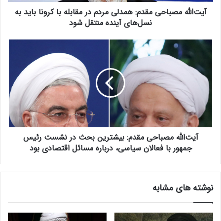
ص
آیت‌الله مصباحی مقدم: همدلی مردم در مقابله با کرونا باید به
ب
ا
نسل‌های آینده منتقل شود
ح
ی
آ
م
ی
ق
ت‌
د
ا
م
ل
:
ل
ه
ه
م
م
د
ص
ل
آیت‌الله مصباحی مقدم: بیشترین بحث در نشست رئیس
ب
ی
ا
جمهور با فعالان سیاسی، درباره مسائل اقتصادی بود
م
ح
ر
ی
د
م
نوشته های مشابه
م
ق
د
د
ر
م
م
: