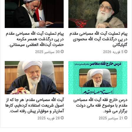
ق
ب
ا
ی
ب
ش
ل
ت
ه
ر
پیام تسلیت آیت الله مصباحی مقدم
پیام تسلیت آیت الله مصباحی مقدم
ب
ی
در پی درگذشت آیت الله محمودی
در پی درگذشت همسر مکرمه
ا
ن
گلپایگانی
حضرت آیت‌الله العظمی سیستانی.
ک
ب
5 فوریه 2026
30 سپتامبر 2025
ر
ح
و
ث
ن
د
ا
ر
ب
ن
ا
ش
ی
س
د
ت
درس خارج فقه آیت الله مصباحی
آیت الله مصباحی مقدم: هر جا که از
ب
ر
مقدم با موضوع فقه مالی دولت
اصول شریعت استفاده کرده‌ایم، کارها
ه
ئ
برگزار می شود.
آسان‌تر و موفق‌تر پیش رفته است.
ن
ی
21 سپتامبر 2025
28 فوریه 2025
س
س
ل‌
ج