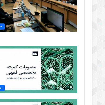
خب
خب