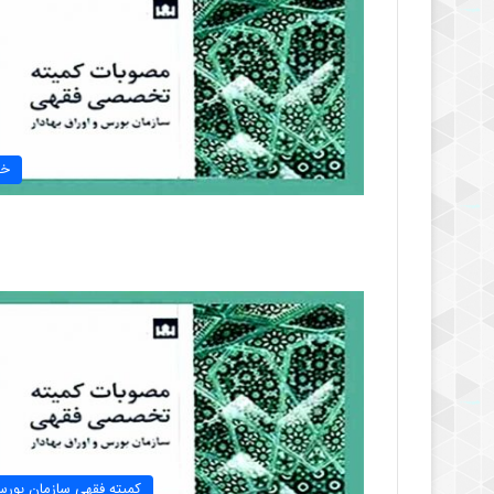
خب
کمیته فقهی سازمان بور