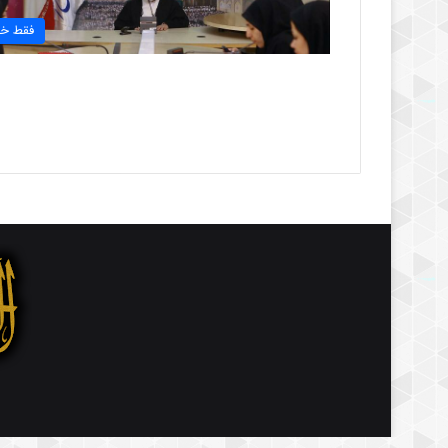
فقط خب