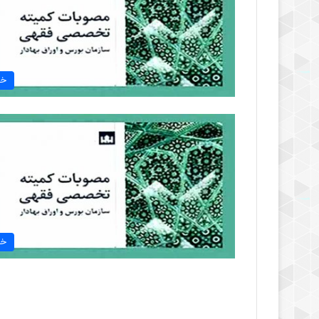
خب
خب