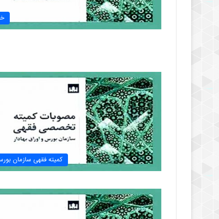
خب
کمیته فقهی سازمان بور