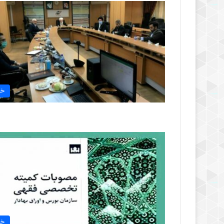
خب
خب