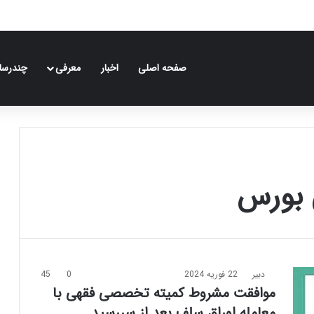
صفحه اصلی
اخبار
معرفی
چندرسان
 بورس
دبیر
22 فوریه 2024
0
45
موافقت مشروط کمیته تخصصی فقهی با
معامله اوراق سلف بعد از سررسید