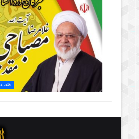
فقط خب