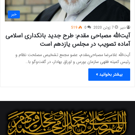
خبر
دبیر
7 ژوئن 2020
0
519
آیت‌الله مصباحی مقدم: طرح جدید بانکداری اسلامی
آماده تصویب در مجلس یازدهم است
آیت‌الله غلامرضا مصباحی‌مقدم، عضو مجمع تشخیص مصلحت نظام و
رئیس کمیته فقهی سازمان بورس و اوراق بهادار، در گفت‌وگو با…
بیشتر بخوانید »