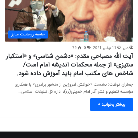
جامعه روحانیت مبارز
دبیر
11 نوامبر 2021
0
79
آیت الله مصباحی مقدم: «دشمن شناسی» و «استکبار
ستیزی» از جمله محکمات اندیشه امام است/
شاخص های مکتب امام باید آموزش داده شود.
جماران نوشت: نشست «خوانش امروزین از منشور برادری» با همکاری
مؤسسه تنظیم و نشر آثار امام خمینی(ره)، اداره کل تبلیغات اسلامی…
بیشتر بخوانید »