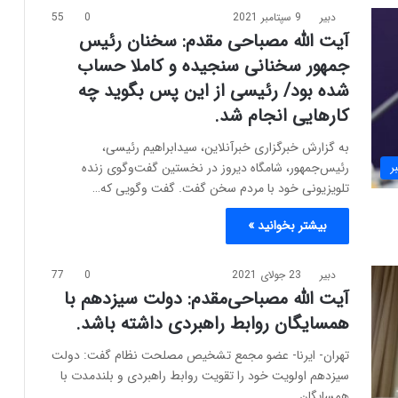
دبیر
9 سپتامبر 2021
0
55
آیت الله مصباحی مقدم: سخنان رئیس
جمهور سخنانی سنجیده و کاملا حساب
شده بود/ رئیسی از این پس بگوید چه
کارهایی انجام شد.
به گزارش خبرگزاری خبرآنلاین، سیدابراهیم رئیسی،
رئیس‌جمهور، شامگاه دیروز در نخستین گفت‌وگوی زنده
ر
تلویزیونی خود با مردم سخن گفت. گفت وگویی که…
بیشتر بخوانید »
دبیر
23 جولای 2021
0
77
آیت الله مصباحی‌مقدم: دولت سیزدهم با
همسایگان روابط راهبردی داشته باشد.
تهران- ایرنا- عضو مجمع تشخیص مصلحت نظام گفت: دولت
سیزدهم اولویت خود را تقویت روابط راهبردی و بلندمدت با
همسایگان…