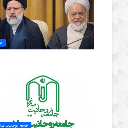
خب
جامعه روحانیت مبار