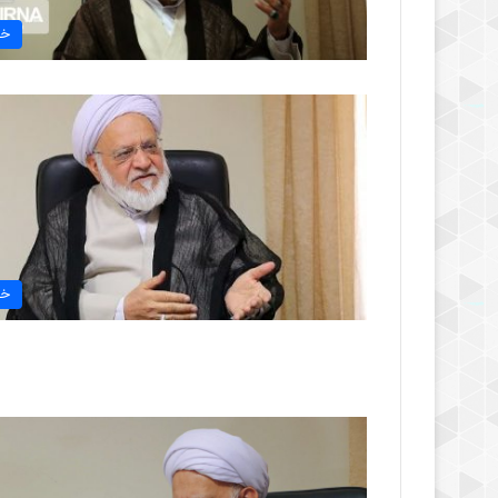
خب
خب