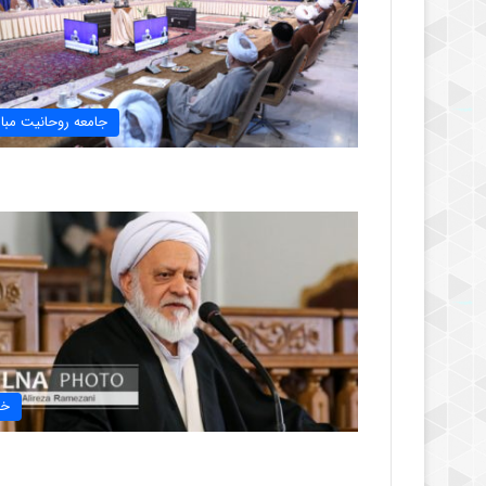
جامعه روحانیت مبار
خب