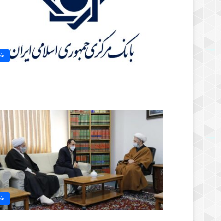
خب
خب