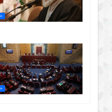
خب
خب