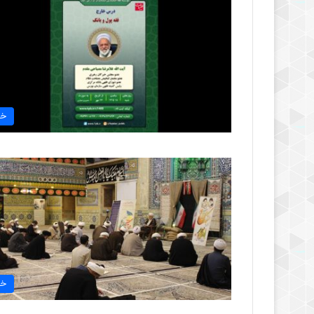
خب
خب