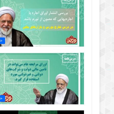
خب
خب