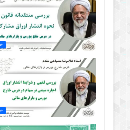
خب
خب