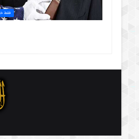
فقط خب