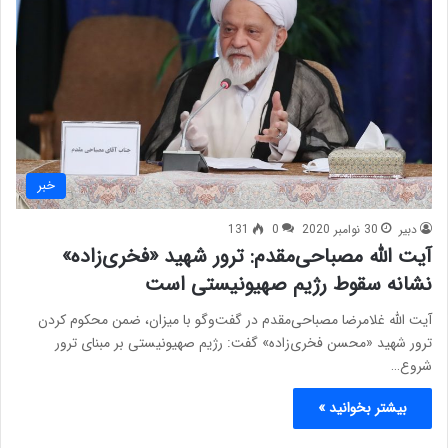
خبر
دبیر
30 نوامبر 2020
0
131
آیت الله مصباحی‌مقدم: ترور شهید «فخری‌زاده»
نشانه سقوط رژیم صهیونیستی است
آیت الله غلامرضا مصباحی‌مقدم در گفت‌وگو با میزان، ضمن محکوم کردن
ترور شهید «محسن فخری‌زاده» گفت: رژیم صهیونیستی بر مبنای ترور
شروع…
بیشتر بخوانید »