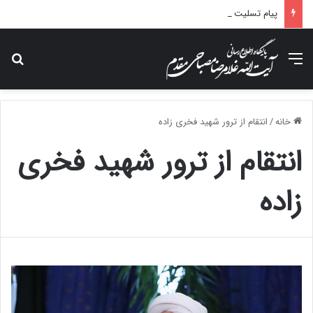
پیام تسلیت آیت الله مصباحی مقدم در پی درگذشت همسر مکرمه حضرت آیت‌الله العظمی سیستانی.
منو
جس
خانه
/
انتقام از ترور شهید فخری زاده
انتقام از ترور شهید فخری
زاده