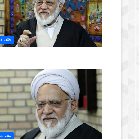
فقط خب
فقط خب