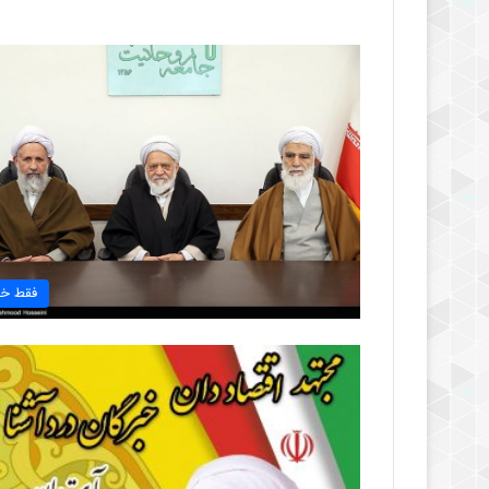
فقط خب