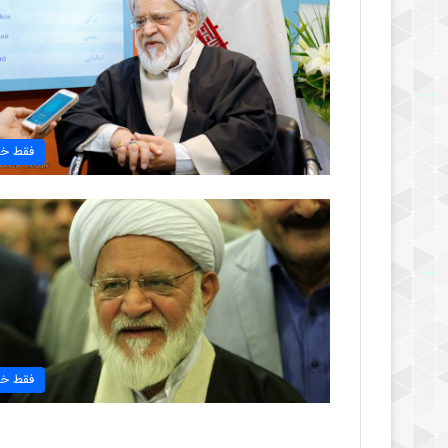
فقط خب
فقط خب