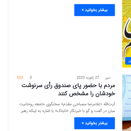
بیشتر بخوانید »
ر
دبیر
27 ژانویه 2020
0
532
مردم با حضور پای صندوق رأی سرنوشت‌
خودشان را مشخص کنند
آیت‌الله «غلامرضا مصباحی مقدم» سخنگوی جامعه روحانیت
مبارز در گفت و گو با خبرنگار «تابناک» با اشاره به اینکه رهبر…
بیشتر بخوانید »