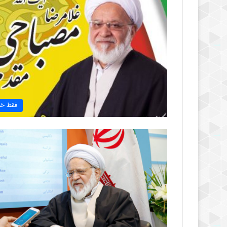
فقط خب