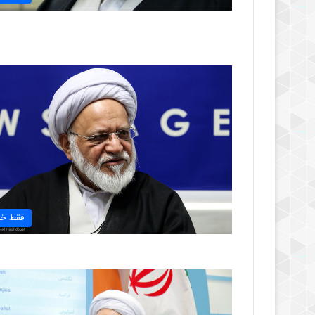
فقط خب