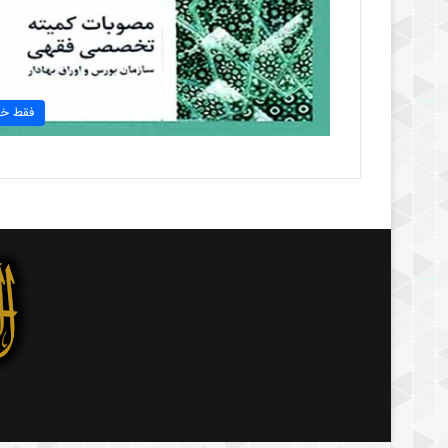
فقط خب