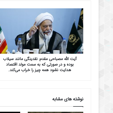
آ
ی
ت
ا
ل
ل
ه
م
ص
آیت الله مصباحی مقدم: نقدینگی مانند سیلاب
ب
ا
بوده و در صورتی که به سمت مولد اقتصاد
ح
هدایت نشود همه چیز را خراب می‌کند.
ی
م
ق
د
م
نوشته های مشابه
:
ن
ق