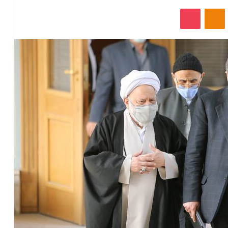
‫VKonta
‫Odnoklassniki
پاکت