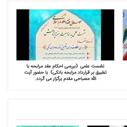
ن
ش
س
ت
ع
ل
م
ی
《
نشست علمی《بررسی احکام عقد مرابحه با
ب
ر
تطبیق بر قرارداد مرابحه بانکی》با حضور آیت
ر
الله مصباحی مقدم برگزار می گردد.
س
ی
ا
ح
ک
ا
م
ع