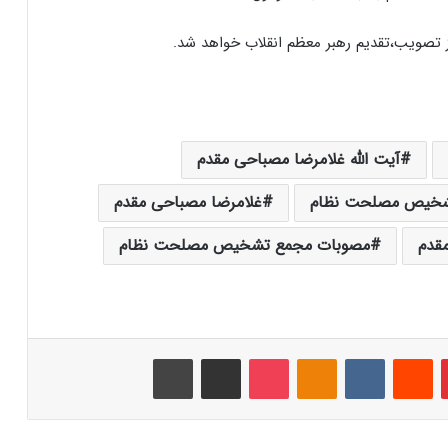
صویب،تقدیم رهبر معظم انقلاب خواهد شد.
آیت الله غلامرضا مصباحی مقدم
شخیص مصلحت نظام
غلامرضا مصباحی مقدم
قدم
مصوبات مجمع تشخیص مصلحت نظام
‫پین‌ترست
‫رددیت
‫VKontakte
‫Odnoklassniki
پاکت
اشتراک گذاری از طریق ایمیل
چاپ