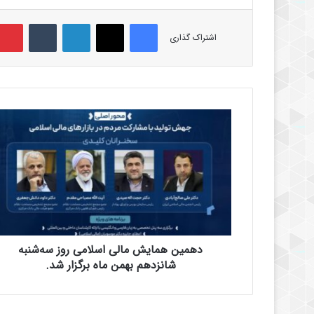
فیس بوک
X
لینکدین
‫تامبلر
اشتراک گذاری
د
ه
م
ی
ن
ه
م
ا
ی
دهمین همایش مالی اسلامی روز سه‌شنبه
ش
م
شانزدهم بهمن ماه برگزار شد.
ا
ل
ی