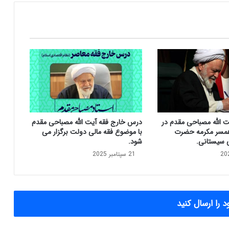
ق
د
م
:
ص
ن
د
و
ق
پ
ر
ت الله مصباحی مقدم در
درس خارج فقه آیت الله مصباحی مقدم
و
مسر مکرمه حضرت
با موضوع فقه مالی دولت برگزار می
ژ
ی سیستانی.
شود.
ه‌
21 سپتامبر 2025
ه
ا
ی
م
ب
 را ارسال کنید
ت
ن