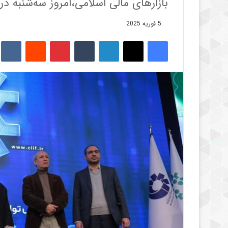
بازارهای مالی اسلامی،امروز سه‌شنبه در
5 فوریه 2025
فیس بوک
X
لینکدین
‫تامبلر
‫پین‌ترست
‫رددیت
kte