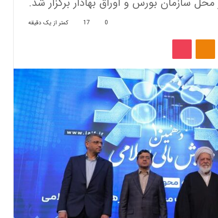
 محل سازمان بورس و اوراق بهادار برگزار شد.
0
17
کمتر از یک دقیقه
‫VKonta
‫Odnoklassniki
پاکت