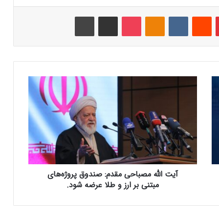
‫پین‌ترست
‫رددیت
‫VKontakte
‫Odnoklassniki
پاکت
اشتراک گذاری از طریق ایمیل
چاپ
آ
ی
ت
ا
ل
ل
ه
م
ص
آیت الله مصباحی مقدم: صندوق پروژه‌های
ب
ا
مبتنی بر ارز و طلا عرضه شود.
ح
ی
م