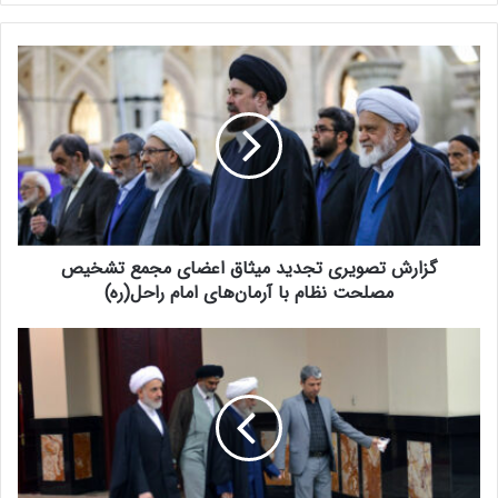
گ
ز
ا
ر
ش
ت
ص
و
ی
گزارش تصویری تجدید میثاق اعضای مجمع تشخیص
ر
ی
مصلحت نظام با آرمان‌های امام راحل(ره)
ت
ج
ت
د
ج
ی
د
د
ی
م
د
ی
م
ث
ی