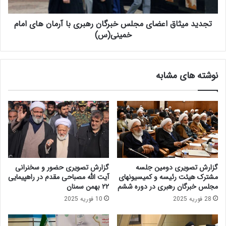
ا
ث
ق
ا
ا
تجدید میثاق اعضای مجلس خبرگان رهبری با آرمان های امام
ق
ع
ا
خمینی(س)
ض
ع
ا
ض
ی
ا
نوشته های مشابه
م
ی
ج
م
م
ج
ع
ل
ت
س
ش
خ
خ
ب
ی
ر
ص
گ
گزارش تصویری دومین جلسه
گزارش تصویری حضور و سخنرانی
م
ا
مشترک هیئت رئیسه و کمیسیونهای
آیت الله مصباحی مقدم در راهپیمایی
ص
ن
مجلس خبرگان رهبری در دوره ششم
۲۲ بهمن سمنان
ل
ر
28 فوریه 2025
10 فوریه 2025
ح
ه
ت
ب
ن
ر