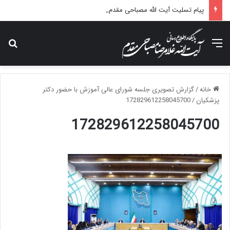
پیام تسلیت آیت الله مصباحی مقدم در پی درگذشت همسر مکرمه حضرت آیت‌الله العظمی سیستانی.
منو
جس
خانه
/
گزارش تصویری جلسه شورای عالی آموزش با حضور دکتر
پزشکیان
/
172829612258045700
172829612258045700