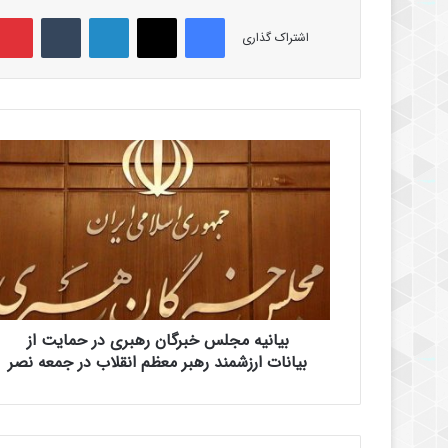
فیس بوک
X
لینکدین
‫تامبلر
اشتراک گذاری
ب
ی
ا
ن
ی
ه
م
ج
ل
بیانیه مجلس خبرگان رهبری در حمایت از
س
خ
بیانات ارزشمند رهبر معظم انقلاب در جمعه نصر
ب
ر
گ
ا