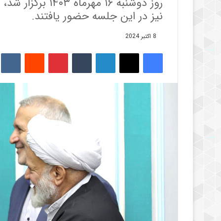
روز دوشنبه ۱۶ مه
نیز در این جلسه حضور یافتند.
8 اکتبر 2024
فیس بوک
X
لینکدین
‫تامبلر
‫پین‌ترست
‫رددیت
kte