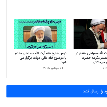
د
م
د
ر
گ
ذ
ش
ت
ا
ب
ت الله مصباحی مقدم در
درس خارج فقه آیت الله مصباحی مقدم
و
مسر مکرمه حضرت
با موضوع فقه مالی دولت برگزار می
ا
ی سیستانی.
شود.
ل
21 سپتامبر 2025
ز
و
ج
ه
ح
 را ارسال کنید
ج
ت‌
ا