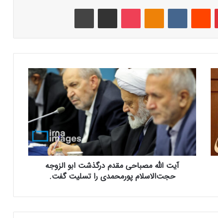
‫پین‌ترست
‫رددیت
‫VKontakte
‫Odnoklassniki
پاکت
اشتراک گذاری از طریق ایمیل
چاپ
آ
ی
ت
ا
ل
ل
ه
م
ص
آیت الله مصباحی مقدم درگذشت ابو الزوجه
ب
ا
حجت‌الاسلام پورمحمدی را تسلیت گفت.
ح
ی
م
ق