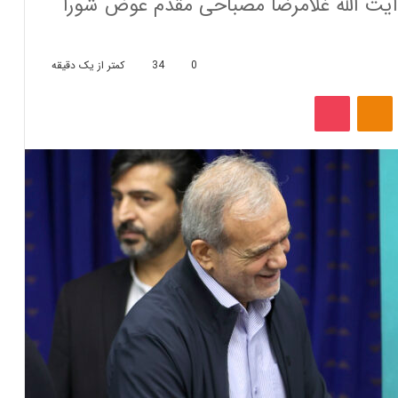
رماه ۱۴۰۳ برگزار شد، آیت الله غلامرضا مصباحی مقدم عوض شورا
0
34
کمتر از یک دقیقه
‫VKonta
‫Odnoklassniki
پاکت